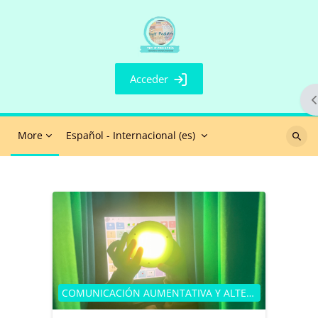
Salta al contenido principal
Acceder
O
More
Español - Internacional ‎(es)‎
Buscar
cursos
Categoría de cursos
COMUNICACIÓN AUMENTATIVA Y ALTERNATIVA