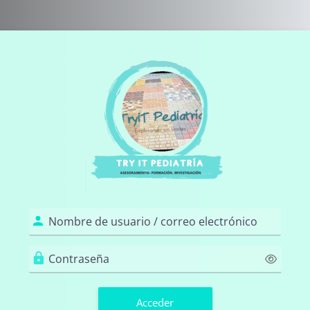
Salta al contenido principal
Entrar a Tryit p
Nombre de usuario / correo electr
Contraseña
Acceder